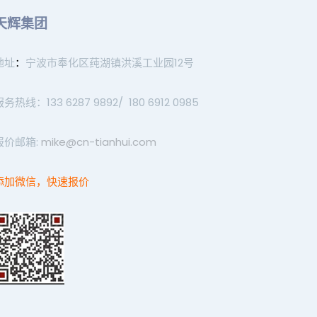
天辉集团
地址
：
宁波市奉化区莼湖镇洪溪工业园12号
服务热线：133 6287 9892/ 180 6912 0985
报价邮箱:
mike@cn-tianhui.com
添加微信，快速报价