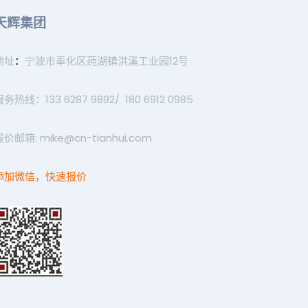
天辉集团
地址
：
宁波市奉化区莼湖镇洪溪工业园12号
服务热线：133 6287 9892/ 180 6912 0985
报价邮箱:
mike@cn-tianhui.com
添加微信，快速报价